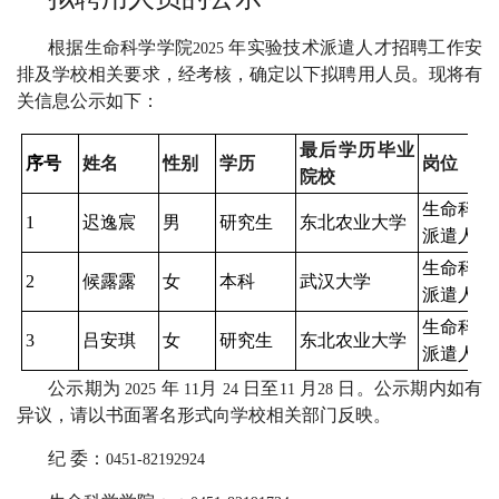
根据生命科学学院
年实验技术派遣人才招聘工作安
2025
排及学校相关要求，经考核，确定以下拟聘用人员。现将有
关信息公示如下：
最后学历毕业
序号
姓名
性别
学历
岗位
院校
生命科学
1
迟逸宸
男
研究生
东北农业大学
派遣人才
生命科学
2
候露露
女
本科
武汉大学
派遣人才
生命科学
3
吕安琪
女
研究生
东北农业大学
派遣人才
公示期为
年
月
日至
月
日。公示期内如有
2025
11
24
11
28
异议，请以书面署名形式向学校相关部门反映。
纪
委：
0451-82192924