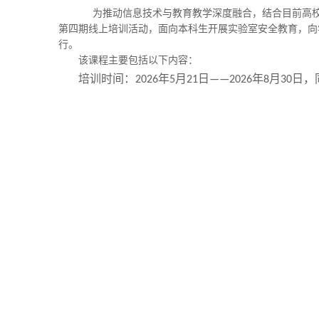
为推动信息技术与教育教学深度融合，结合目前高
第四期线上培训活动，面向本科生开展实验室安全教育，向
行。
该课程主要包括以下内容：
培训时间：
年
月
日
年
月
日，
2026
5
21
——2026
8
30