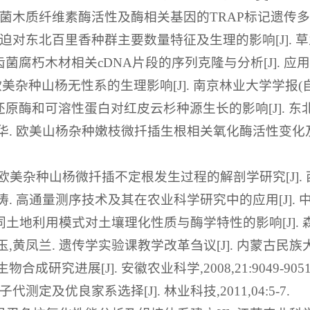
腐菌木质纤维素酶活性及酶相关基因的TRAP标记遗传多态性[J]. 
迫对东北百里香种群主要数量特征及生理的影响[J]. 草业科学,2
齿菌腐朽木材相关cDNA片段的序列克隆与分析[J]. 应用与环境
美杂种山杨无性系的生理影响[J]. 南京林业大学学报(自然科学版
还原酶和可溶性蛋白对红皮云杉种源生长的影响[J]. 东北林业大
瑞华. 欧美山杨杂种嫩枝微扦插生根相关氧化酶活性变化及繁殖技
 欧美杂种山杨微扦插不定根发生过程的解剖学研究[J]. 西北植物
涛. 高通量测序技术及其在农业科学研究中的应用[J]. 中国农学通
不同土地利用模式对土壤理化性质与酶学特性的影响[J]. 森林工程,
,黄凤兰. 遗传学实验课教学改革刍议[J]. 内蒙古民族大学学报,
合成研究进展[J]. 安徽农业科学,2008,21:9049-9051
代测定及优良家系选择[J]. 林业科技,2011,04:5-7.