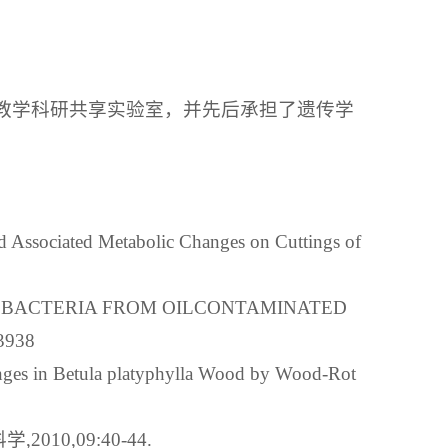
室及教学科研共享实验室，并先后承担了遗传学
 Associated Metabolic Changes on Cuttings of
DING BACTERIA FROM OILCONTAMINATED
3938
ges in Betula platyphylla Wood by Wood-Rot
0,09:40-44.