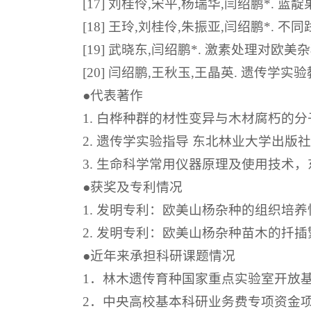
[17] 刘桂伶,宋平,杨瑞华,闫绍鹏*. 蓝靛
[18] 王玲,刘桂伶,朱振亚,闫绍鹏*. 不
[19] 武晓东,闫绍鹏*. 激素处理对欧美杂种
[20] 闫绍鹏,王秋玉,王晶英. 遗传学实验教
●代表著作
1. 白桦种群的材性变异与木材腐朽的分子
2. 遗传学实验指导 东北林业大学出版
3. 生命科学常用仪器原理及使用技术，
●获奖及专利情况
1. 发明专利：欧美山杨杂种的组织培养
2. 发明专利：欧美山杨杂种苗木的扦插
●近年来承担科研课题情况
1．林木遗传育种国家重点实验室开放
2．中央高校基本科研业务费专项资金项