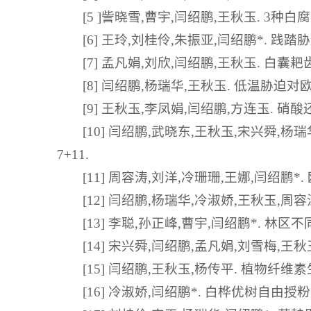
[5 ]訾晓雪,曹宇,闫绍鹏,王秋玉. 3种白
[6] 王玲,刘桂伶,朱振亚,闫绍鹏*. 践踏胁
[7] 孟凡娟,刘欣,闫绍鹏,王秋玉. 白囊耙
[8] 闫绍鹏,杨瑞华,王秋玉. 低温胁迫对欧
[9] 王秋玉,李凤娟,闫绍鹏,方连玉. 硝酸
[10] 闫绍鹏,武晓东,王秋玉,宋兴舜,杨
7+11.
[11] 周容涛,刘洋,冷珊珊,王娜,闫绍鹏*.
[12] 闫绍鹏,杨瑞华,冷淑娇,王秋玉,周容
[13] 李聪,孙正峰,曹宇,闫绍鹏*. 林区
[14] 宋兴舜,闫绍鹏,孟凡娟,刘雪梅,王秋玉
[15] 闫绍鹏,王秋玉,杨传平. 植物纤维素生物
[16] 冷淑娇,闫绍鹏*. 白桦优树自由授粉子