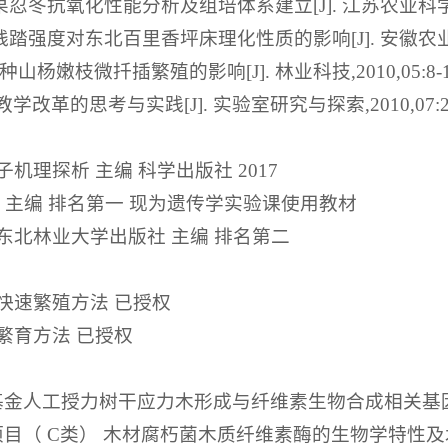
果忍冬抗氧化性能分析及组培体系建立[J]. 江苏农业科学,2014
同践踏强度对东北百里香坪床理化性质的影响[J]. 安徽农业大学学报
山杨嫩枝微扦插繁殖的影响[J]. 林业科技,2010,05:8-1
学改革的思考与实践[J]. 实验室研究与探索,2010,07:275
机理探析 主编 科学出版社 2017
社 主编 排名第一 现为遗传学实验课使用教材
东北林业大学出版社 主编 排名第二
快速繁殖方法 已授权
繁育方法 已授权
基金人工授力树干应力木形成与纤维素生物合成相关基因
目（ C类） 木材腐朽菌木质纤维素酶的生物学特性及