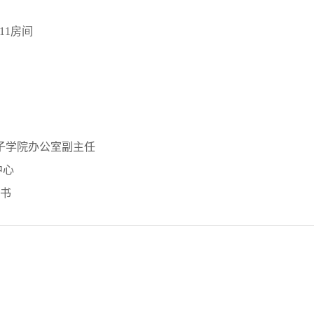
11房间
院 孔子学院办公室副主任
中心
秘书