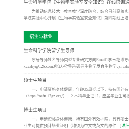
生命科学学院《生物学实验室安全知识》在线培训
为推动信息技术与教育教学深度融合，结合目前高校实
学院实验中心开展《生物学实验室安全知识》第四期线上培..
招生与就业
生命科学学院留学生导师
序号导师姓名导师类型专业研究方向Email1李玉花博导/硕
xuezhy@126.com3张庆祝博导/硕导生物学发育生物学qzhuzhang
硕士生项目
一、申请资格身体健康，年龄35周岁以下，持有国外有
（https://nefu.17gz.org/）；2.本科毕业证书，应届毕业生
博士生项目
一、申请资格身体健康，持有国外有效护照，具有硕士学位。二、申
业生可提供预计毕业证明（均须为中文或英文的原件...[
详