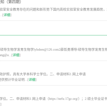
通知（第四期）
验室安全教育存在的问题和新形势下国内高校实验室安全教育发展趋势，
.[
详细
]
导生物学发育生物学lyhshen@126.com2薛哲勇博导/硕导生物学发育生
@a...[
详细
]
效护照，具有大学本科学士学位。二、申请材料1.网上申请
可提供预计毕业证明...[
详细
]
请材料1.网上申请（https://nefu.17gz.org/）；2.硕士毕业
细
]