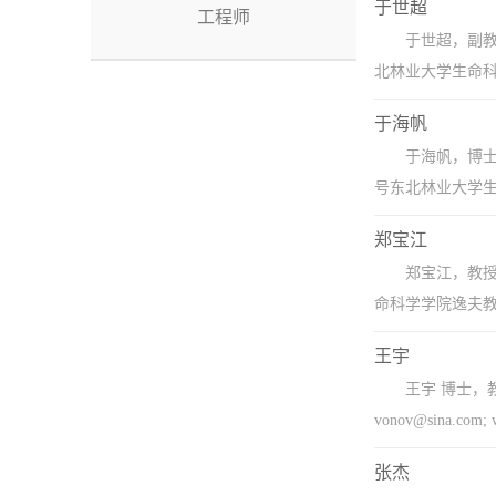
于世超
工程师
于世超，副教授，
北林业大学生命科学学
于海帆
于海帆，博士，副
号东北林业大学生命
郑宝江
郑宝江，教授，
命科学学院逸夫教学楼
王宇
王宇 博士，
vonov@sina.
张杰