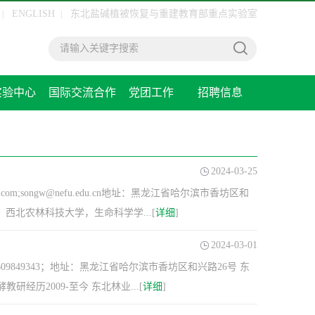
ENGLISH
东北盐碱植被恢复与重建教育部重点实验室
|
|
实验中心
国际交流合作
党团工作
招聘信息
2024-03-25
;songw@nefu.edu.cn地址：黑龙江省哈尔滨市香坊区和
6，西北农林科技大学，生命科学学...[
详细
]
2024-03-01
QQ：609849343；地址：黑龙江省哈尔滨市香坊区和兴路26号 东
历2009-至今 东北林业...[
详细
]