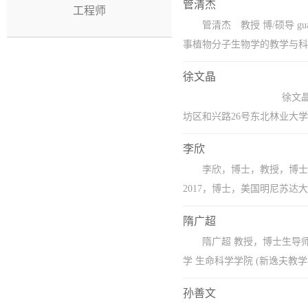
管清杰
工程师
管清杰 教授 博/硕导 g
事植物分子生物学的教学与科
徐文晶
​ 徐文晶，副教授，硕士生导
坊区和兴路26号东北林业大学生命
李欣
李欣，博士，教授，博士生
2017，博士，美国明尼苏达大学
隋广超
隋广超 教授，博士生导师。联系
学 生命科学学院 (新逸夫教学楼)
孙善文